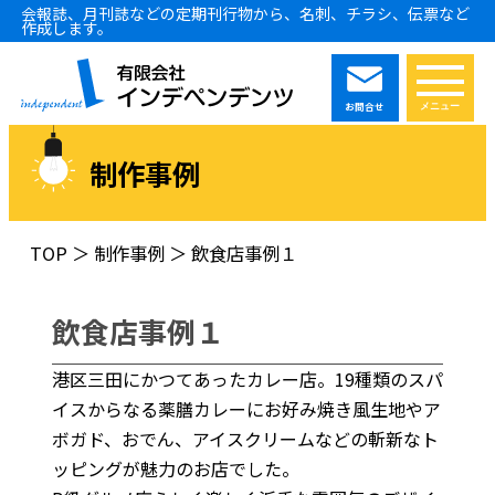
会報誌、月刊誌などの定期刊行物から、名刺、チラシ、伝票など
作成します。
お問合せ
制作事例
TOP
＞
制作事例
＞
飲食店事例１
飲食店事例１
港区三田にかつてあったカレー店。19種類のスパ
イスからなる薬膳カレーにお好み焼き風生地やア
ボガド、おでん、アイスクリームなどの斬新なト
ッピングが魅力のお店でした。